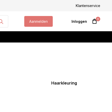
steld, morgen geleverd!
Klantenservice
0
Aanmelden
Inloggen
Account aanmaken
Haarkleuring