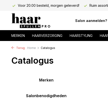
lons!
Voor 20.00 besteld, morgen geleverd!
Ruim assort
Salon aanmelden?
MERKEN
HAARVERZORGING
HAARSTYLING
HAA
Terug
Home
Catalogus
Catalogus
Merken
Salonbenodigdheden