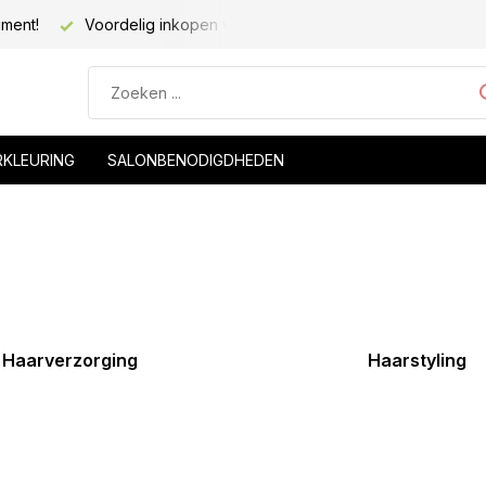
iment!
Voordelig inkopen voor kapsalons!
Voor 20.00 be
RKLEURING
SALONBENODIGDHEDEN
Haarverzorging
Haarstyling