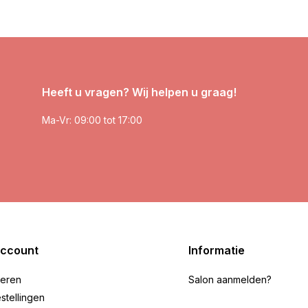
Heeft u vragen? Wij helpen u graag!
Ma-Vr: 09:00 tot 17:00
account
Informatie
reren
Salon aanmelden?
stellingen