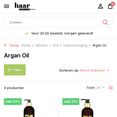
0
Voor 20.00 besteld, morgen geleverd!
Terug
Home
Merken
CHI
Haarverzorging
Argan Oil
Argan Oil
Filter
Sorteren op:
Toon:
4 producten
sale 34%
sale 31%