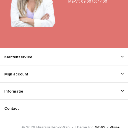
Ma-Vr: 09:00 tot 17:00
Klantenservice
Mijn account
Informatie
Contact
© 2026 Haarspullen-PRO.nl - Theme By
DMWS
x
Plus+