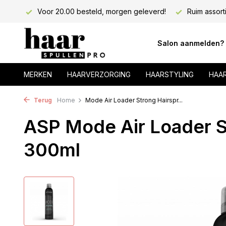
lons!
Voor 20.00 besteld, morgen geleverd!
Ruim assort
Salon aanmelden?
MERKEN
HAARVERZORGING
HAARSTYLING
HAA
Terug
Home
Mode Air Loader Strong Hairspr...
ASP Mode Air Loader S
300ml