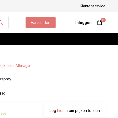
steld, morgen geleverd!
Klantenservice
0
Aanmelden
Inloggen
ijk alles Affinage
Account aanmaken
irspray
ze:
Log
hier
in om prijzen te zien
raad