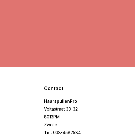
Contact
HaarspullenPro
Voltastraat 30-32
8013PM
Zwolle
Tel:
038-4582584