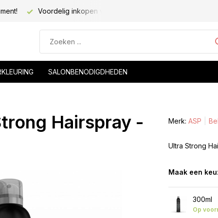
iment!
Voordelig inkopen voor kapsalons!
Voor 20.00 be
RKLEURING
SALONBENODIGDHEDEN
trong Hairspray -
Merk:
ASP
Bek
Ultra Strong Ha
Maak een keu
300ml
Op voor