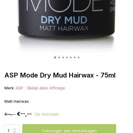
ASP Mode Dry Mud Hairwax - 75ml
Merk:
ASP
Bekijk alles Affinage
Matt Hairwax
€--,--
€--,--
Op voorraad
Toevoegen aan winkelwagen