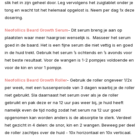
slik het in zijn geheel door. Leg vervolgens het zuigtablet onder je
tong en wacht tot het helemaal opgelost is. Neem per dag 1x deze
dosering.
Neofollics Beard Growth Serum
- Dit serum breng je aan op
plaatsten waar meer haargroei wenselijk is. Masseer het serum
goed in de baard. Het is een fijne serum die niet vettig is en goed
in de huid trekt. Gebruik het serum ’s ochtends en ’s avonds voor
het beste resultaat. Voor de wangen is 1-2 pompjes voldoende en
voor de kin en snor 1 pompje.
Neofollics Beard Growth Roller
- Gebruik de roller ongeveer 1/2x
per week, met een tussenperiode van 3 dagen waarbij je de roller
niet gebruikt. Sla daarnaast het serum over als je de roller
gebruikt en pak deze er na 12 uur pas weer bij, je huid heeft
namelijk even de tijd nodig zodat het serum na 12 uur goed
opgenomen kan worden anders is de absorptie te sterk. Verdeel
het gezicht in 4 delen: de snor, kin en 2 wangen. Beweeg per deel
de roller zachtjes over de huid - 10x horizontaal en 10x verticaal.