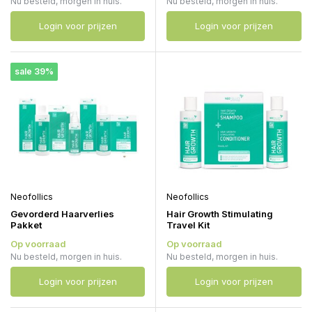
Nu besteld, morgen in huis.
Nu besteld, morgen in huis.
Login voor prijzen
Login voor prijzen
sale 39%
Neofollics
Neofollics
Gevorderd Haarverlies
Hair Growth Stimulating
Pakket
Travel Kit
Op voorraad
Op voorraad
Nu besteld, morgen in huis.
Nu besteld, morgen in huis.
Login voor prijzen
Login voor prijzen