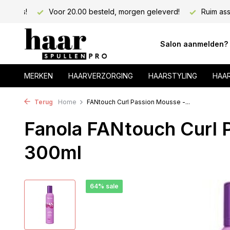
psalons!
Voor 20.00 besteld, morgen geleverd!
Ruim ass
Salon aanmelden?
MERKEN
HAARVERZORGING
HAARSTYLING
HAA
Terug
Home
FANtouch Curl Passion Mousse -...
Fanola FANtouch Curl 
300ml
64% sale