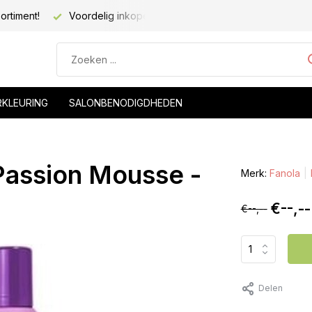
ortiment!
Voordelig inkopen voor kapsalons!
RKLEURING
SALONBENODIGDHEDEN
Passion Mousse -
Merk:
Fanola
€--,--
€--,--
Delen