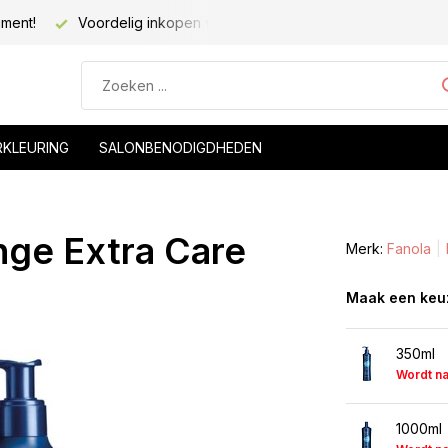
iment!
Voordelig inkopen voor kapsalons!
Voor 20.00 be
RKLEURING
SALONBENODIGDHEDEN
ge Extra Care
Merk:
Fanola
Maak een keu
350ml
Wordt n
1000ml