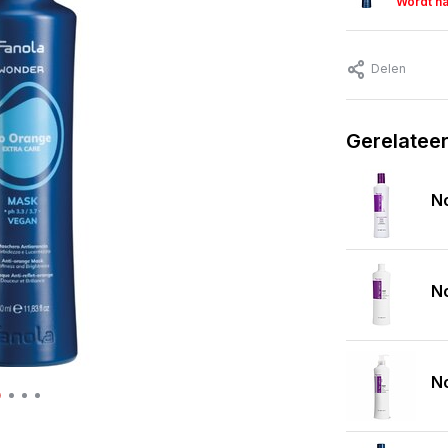
Wordt n
Delen
Gerelatee
N
No
N