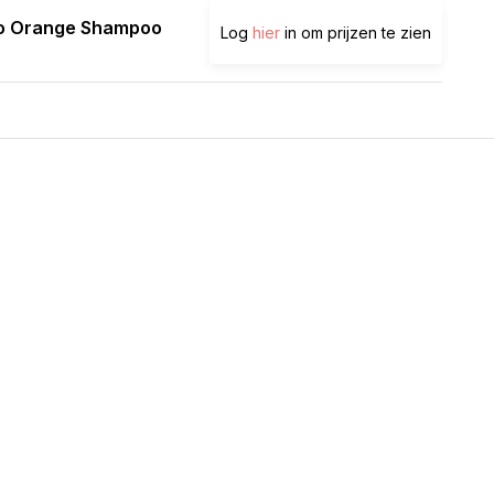
o Orange Shampoo
Log
hier
in om prijzen te zien