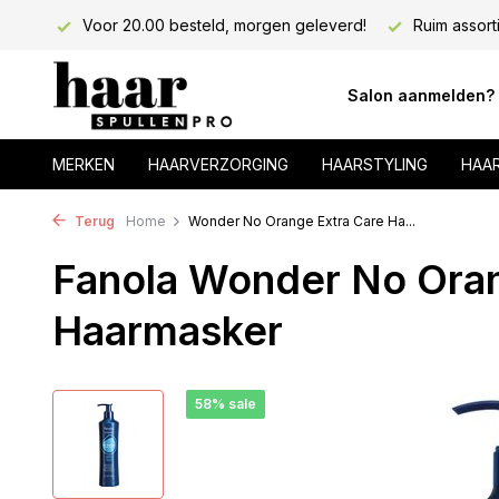
lons!
Voor 20.00 besteld, morgen geleverd!
Ruim assort
Salon aanmelden?
MERKEN
HAARVERZORGING
HAARSTYLING
HAA
Terug
Home
Wonder No Orange Extra Care Ha...
Fanola Wonder No Oran
Haarmasker
58% sale