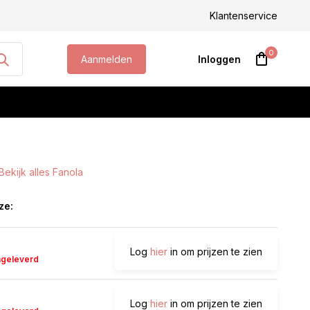
steld, morgen geleverd!
Klantenservice
0
Aanmelden
Inloggen
Bekijk alles Fanola
Account aanmaken
ze:
Log
hier
in om prijzen te zien
ageleverd
Log
hier
in om prijzen te zien