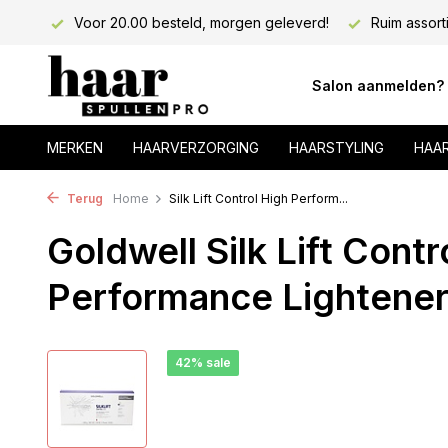
lons!
Voor 20.00 besteld, morgen geleverd!
Ruim assort
Salon aanmelden?
MERKEN
HAARVERZORGING
HAARSTYLING
HAA
Terug
Home
Silk Lift Control High Perform...
Goldwell Silk Lift Contr
Performance Lightener
42% sale