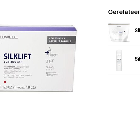
Gerelatee
Si
Si