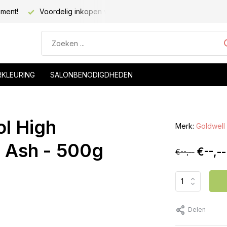
iment!
Voordelig inkopen voor kapsalons!
Voor 20.00 be
RKLEURING
SALONBENODIGDHEDEN
ol High
Merk:
Goldwell
 Ash - 500g
€--,--
€--,--
Delen