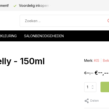
iment!
Voordelig inkopen voor kapsalons!
Voor 20.00 be
RKLEURING
SALONBENODIGDHEDEN
ly - 150ml
Merk:
KIS
Beki
€--,--
€--,--
Delen