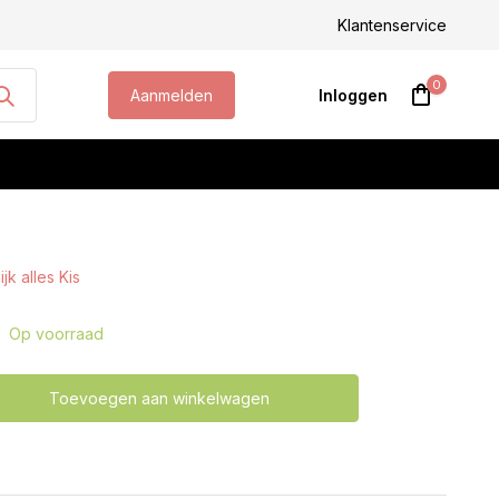
steld, morgen geleverd!
Klantenservice
0
Aanmelden
Inloggen
jk alles Kis
Account aanmaken
Op voorraad
Toevoegen aan winkelwagen