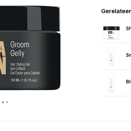
Gerelatee
S
S
Bl