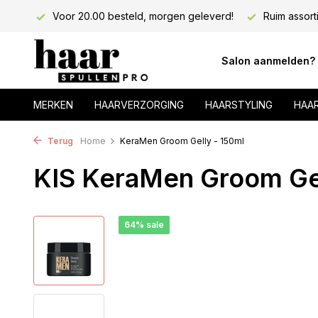
lons!
Voor 20.00 besteld, morgen geleverd!
Ruim assort
Salon aanmelden?
MERKEN
HAARVERZORGING
HAARSTYLING
HAA
Terug
Home
KeraMen Groom Gelly - 150ml
KIS KeraMen Groom Gel
64% sale