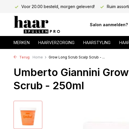
lons!
Voor 20.00 besteld, morgen geleverd!
Ruim assort
Salon aanmelden?
MERKEN
HAARVERZORGING
HAARSTYLING
HAA
Terug
Home
Grow Long Scrub Scalp Scrub - ...
Umberto Giannini Grow
Scrub - 250ml