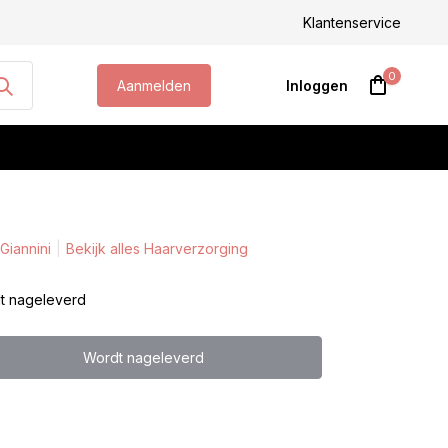
steld, morgen geleverd!
Klantenservice
0
Aanmelden
Inloggen
Giannini
Bekijk alles Haarverzorging
Account aanmaken
t nageleverd
Wordt nageleverd