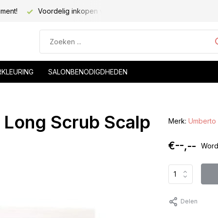
iment!
Voordelig inkopen voor kapsalons!
Voor 20.00 be
RKLEURING
SALONBENODIGDHEDEN
 Long Scrub Scalp
Merk:
Umberto 
€--,--
Word
Delen