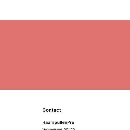
Contact
HaarspullenPro
Voltastraat 30-32