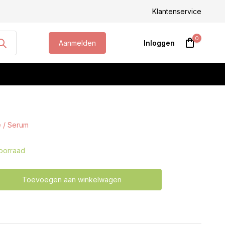
steld, morgen geleverd!
Klantenservice
0
Aanmelden
Inloggen
e / Serum
Account aanmaken
oorraad
Toevoegen aan winkelwagen