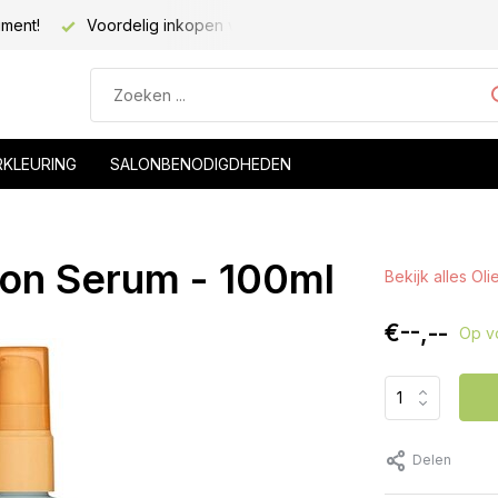
iment!
Voordelig inkopen voor kapsalons!
Voor 20.00 be
RKLEURING
SALONBENODIGDHEDEN
ion Serum - 100ml
Bekijk alles Oli
€--,--
Op v
Delen