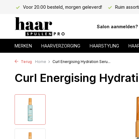
lons!
Voor 20.00 besteld, morgen geleverd!
Ruim assort
Salon aanmelden?
MERKEN
HAARVERZORGING
HAARSTYLING
HAA
Terug
Home
Curl Energising Hydration Seru...
Curl Energising Hydrat