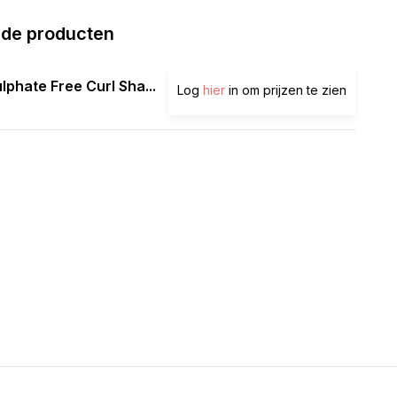
rde producten
lphate Free Curl Sha...
Log
hier
in om prijzen te zien