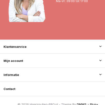
Ma-Vr: 09:00 tot 17:00
Klantenservice
Mijn account
Informatie
Contact
© 2026 Haarspullen-PRO.nl - Theme By
DMWS
x
Plus+