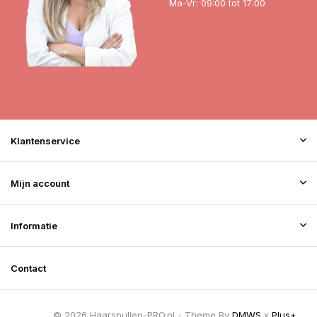
Ma-Vr: 09:00 tot 17:00
Klantenservice
Mijn account
Informatie
Contact
© 2026 Haarspullen-PRO.nl - Theme By
DMWS
x
Plus+