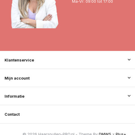
Ma-Vr: 09:00 tot 17:00
Klantenservice
Mijn account
Informatie
Contact
© 2026 Haarspullen-PRO.nl - Theme By
DMWS
x
Plus+