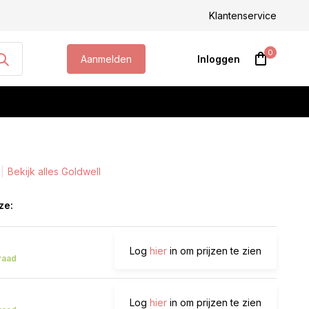
steld, morgen geleverd!
Klantenservice
0
Aanmelden
Inloggen
Bekijk alles Goldwell
Account aanmaken
ze:
Log
hier
in om prijzen te zien
raad
Log
hier
in om prijzen te zien