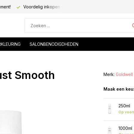
iment!
Voordelig inkopen voor kapsalons!
Voor 20.00 be
RKLEURING
SALONBENODIGDHEDEN
ust Smooth
Merk:
Goldwell
Maak een keu
250ml
Op voor
1000ml