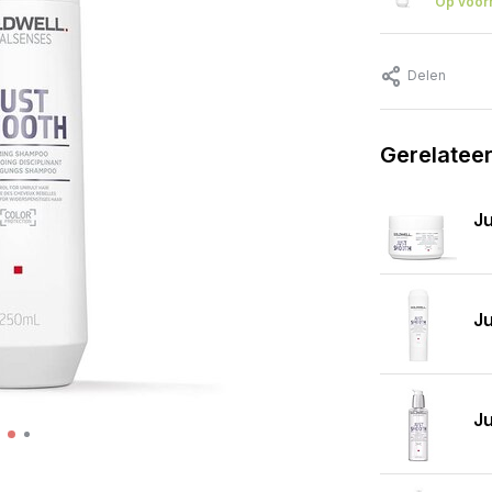
Op voor
Delen
Gerelatee
J
Ju
Ju