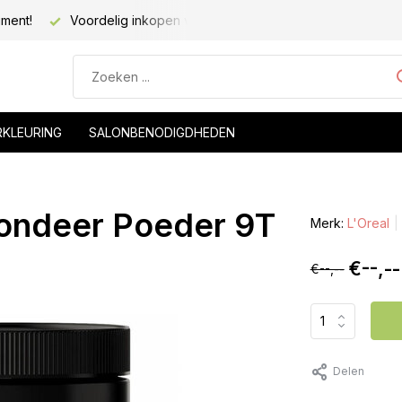
iment!
Voordelig inkopen voor kapsalons!
Voor 20.00 be
RKLEURING
SALONBENODIGDHEDEN
londeer Poeder 9T
Merk:
L'Oreal
€--,--
€--,--
Delen