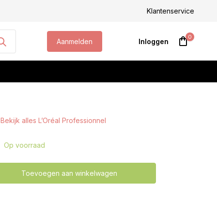
steld, morgen geleverd!
Klantenservice
0
Aanmelden
Inloggen
Bekijk alles L’Oréal Professionnel
Account aanmaken
Op voorraad
Toevoegen aan winkelwagen