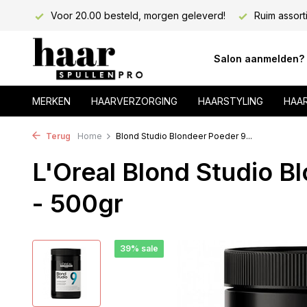
lons!
Voor 20.00 besteld, morgen geleverd!
Ruim assort
Salon aanmelden?
MERKEN
HAARVERZORGING
HAARSTYLING
HAA
Terug
Home
Blond Studio Blondeer Poeder 9...
L'Oreal Blond Studio B
- 500gr
39% sale