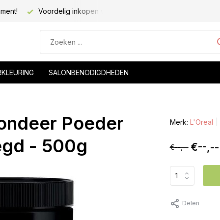
iment!
Voordelig inkopen voor kapsalons!
Voor 20.00 be
RKLEURING
SALONBENODIGDHEDEN
londeer Poeder
Merk:
L'Oreal
gd - 500g
€--,--
€--,--
Delen