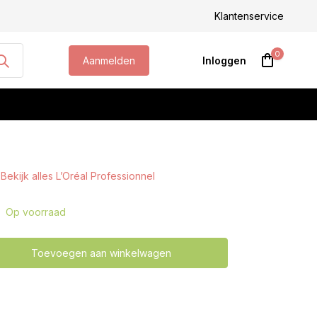
steld, morgen geleverd!
Klantenservice
0
Aanmelden
Inloggen
Bekijk alles L’Oréal Professionnel
Account aanmaken
Op voorraad
Toevoegen aan winkelwagen