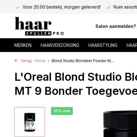
lons!
Voor 20.00 besteld, morgen geleverd!
Ruim assort
Salon aanmelden?
MERKEN
HAARVERZORGING
HAARSTYLING
HAA
Terug
Home
Blond Studio Blondeer Poeder M...
L'Oreal Blond Studio B
MT 9 Bonder Toegevoe
25% sale