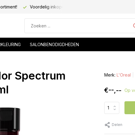
ortiment!
Voordelig inkopen voor kapsalons!
RKLEURING
SALONBENODIGDHEDEN
lor Spectrum
Merk:
L'Oreal
ml
€--,--
Op v
Delen