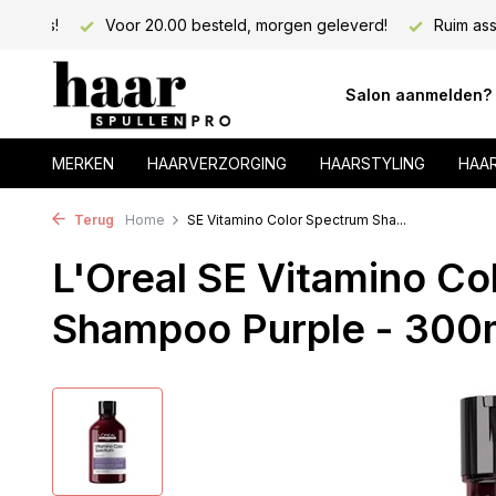
psalons!
Voor 20.00 besteld, morgen geleverd!
Ruim ass
Salon aanmelden?
MERKEN
HAARVERZORGING
HAARSTYLING
HAA
Terug
Home
SE Vitamino Color Spectrum Sha...
L'Oreal SE Vitamino Co
Shampoo Purple - 300