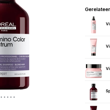
Gerelatee
Vi
Vi
V
S