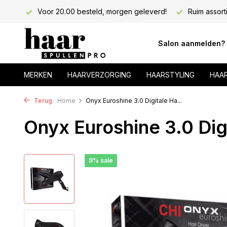
teld, morgen geleverd!
Ruim assortiment!
Voordelig ink
Salon aanmelden?
MERKEN
HAARVERZORGING
HAARSTYLING
HAA
Terug
Home
Onyx Euroshine 3.0 Digitale Ha...
Onyx Euroshine 3.0 Dig
9% sale