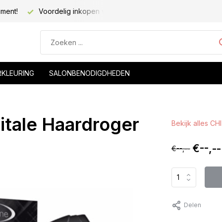
open voor kapsalons!
Voor 20.00 besteld, morgen geleverd!
RKLEURING
SALONBENODIGDHEDEN
itale Haardroger
Bekijk alles CHI
€--,--
€--,--
Delen