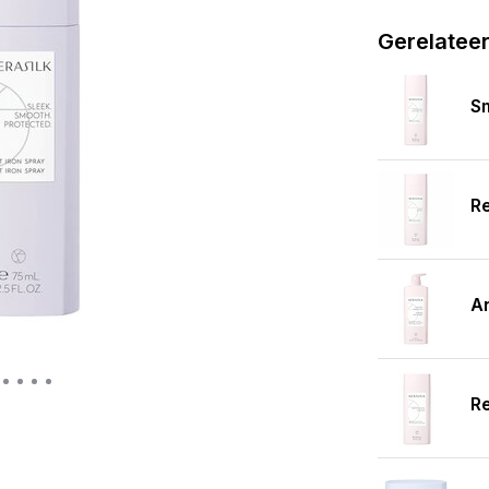
Gerelatee
S
R
A
Re