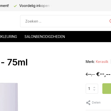
iment!
Voordelig inkopen voor kapsalons!
Voor 20.00 be
RKLEURING
SALONBENODIGDHEDEN
 - 75ml
Merk:
Kerasilk
€--,--
€--,--
Delen