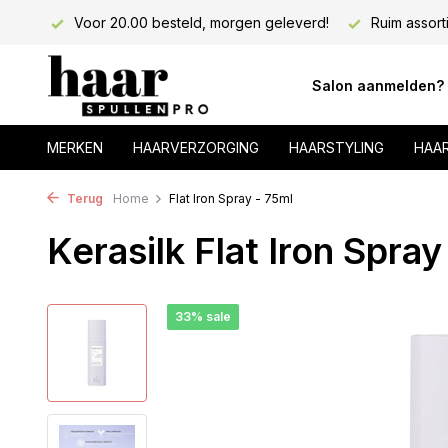
lons!
Voor 20.00 besteld, morgen geleverd!
Ruim assort
Salon aanmelden?
MERKEN
HAARVERZORGING
HAARSTYLING
HAA
Terug
Home
Flat Iron Spray - 75ml
Kerasilk Flat Iron Spray
33% sale