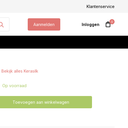
steld, morgen geleverd!
Klantenservice
0
Aanmelden
Inloggen
Bekijk alles Kerasilk
Account aanmaken
Op voorraad
Toevoegen aan winkelwagen