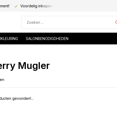
iment!
Voordelig inkopen voor kapsalons!
Voor 20.00 be
RKLEURING
SALONBENODIGDHEDEN
erry Mugler
ten
ucten gevonden!...