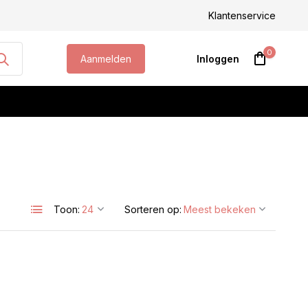
steld, morgen geleverd!
Klantenservice
0
Aanmelden
Inloggen
Account aanmaken
Toon:
Sorteren op: