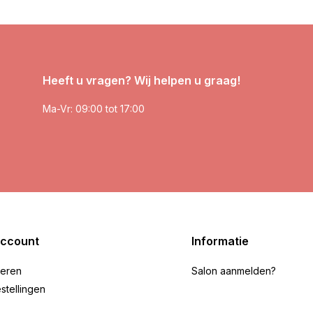
Heeft u vragen? Wij helpen u graag!
Ma-Vr: 09:00 tot 17:00
account
Informatie
reren
Salon aanmelden?
stellingen