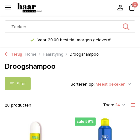
0
Voor 20.00 besteld, morgen geleverd!
Terug
Home
Haarstyling
Droogshampoo
Droogshampoo
Filter
Sorteren op:
Toon:
20 producten
sale 59%