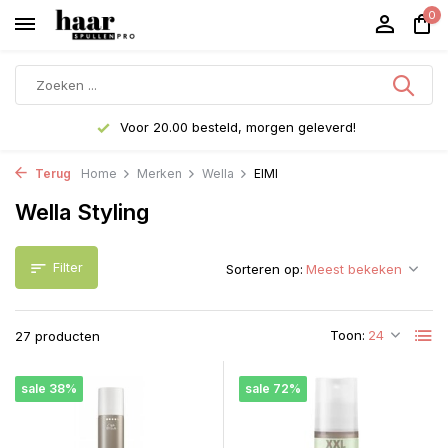
0
Voor 20.00 besteld, morgen geleverd!
Terug
Home
Merken
Wella
EIMI
Wella Styling
Filter
Sorteren op:
Toon:
27 producten
sale 38%
sale 72%